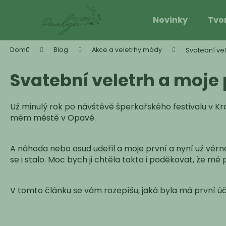
K
Přejít
na
o
Novinky
Tvo
obsah
Zpět
Zpět
š
do
do
í
Domů
Blog
Akce a veletrhy módy
Svatební vel
k
obchodu
obchodu
Svatební veletrh a moje 
Už minulý rok po návštěvě šperkařského festivalu v Krom
mém městě v Opavě.
A náhoda nebo osud udeřil a moje první a nyní už věrn
se i stalo. Moc bych ji chtěla takto i poděkovat, že mě p
V tomto článku se vám rozepíšu, jaká byla má první účas