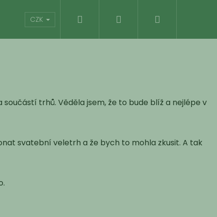
Hledat
Přihlášení
Nákupní
Kontakty
Hodnocení obchodu
CZK
košík
 součástí trhů. Věděla jsem, že to bude blíž a nejlépe v
nat svatební veletrh a že bych to mohla zkusit. A tak
o.