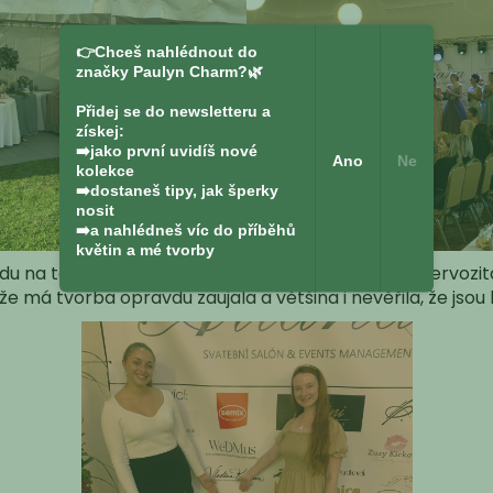
👉Chceš nahlédnout do
značky Paulyn Charm?🌿
Přidej se do newsletteru a
získej:
➡️jako první uvidíš nové
Ano
Ne
kolekce
➡️dostaneš tipy, jak šperky
nosit
➡️a nahlédneš víc do příběhů
květin a mé tvorby
u na takové akci, kde bude plno lidí. Ale prvotní nervozita
e má tvorba opravdu zaujala a většina i nevěřila, že jsou 