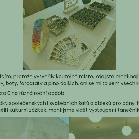
ím, protože vytvořily kouzelné místo, kde jste mohli najít
ky, boty, fotografy a plno dalších, ani se mi to sem všech
stolů na různá roční období.
ídky společenských i svatebních šatů a obleků pro pány.
i i kulturní zážitek, mohli jsme vidět vystoupení tanečn