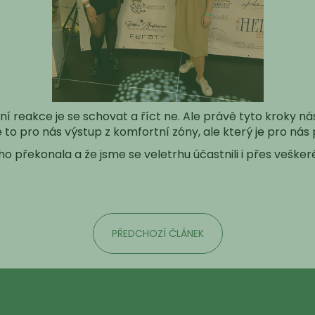
í reakce je se schovat a říct ne. Ale právě tyto kroky n
je to pro nás výstup z komfortní zóny, ale který je pro nás
 ho překonala a že jsme se veletrhu účastnili i přes vešk
PŘEDCHOZÍ ČLÁNEK