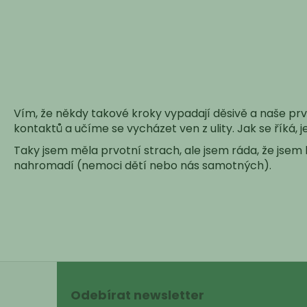
Vím, že někdy takové kroky vypadají děsivě a naše prvn
kontaktů a učíme se vycházet ven z ulity. Jak se říká, 
Taky jsem měla prvotní strach, ale jsem ráda, že jsem
nahromadí (nemoci dětí nebo nás samotných).
Z
á
Odebírat newsletter
p