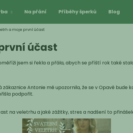
rba
Na přání
Příběhy šperků
Blog
etrh a moje první účast
Co potřebujete najít?
první účast
HLEDAT
ěříži jsem si řekla a přála, abych se příští rok také stala
Doporučujeme
á zákaznice Antonie mě upozornila, že se v Opavě bude ko
řišla podpořit.
t na veletrhu a jaké zážitky, stres a nadšení to přinášel