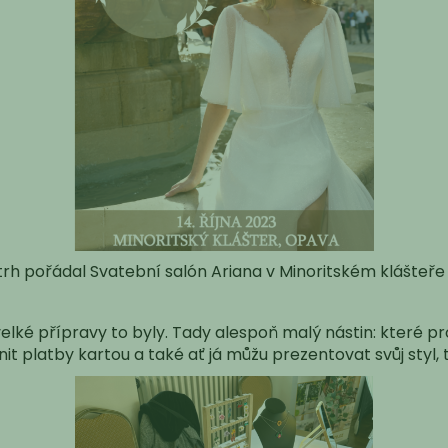
rh pořádal Svatební salón Ariana v Minoritském klášteře 
velké přípravy to byly. Tady alespoň malý nástin: které p
t platby kartou a také ať já můžu prezentovat svůj styl