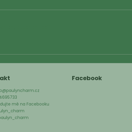
chrany osobních údajů
akt
Facebook
o
@
paulyncharm.cz
4695733
edujte mě na Facebooku
ulyn_charm
aulyn_charm