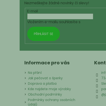
Nezmeškejte žádné novinky či slevy!
a
t
E-mail
í
Vložením e-mailu souhlasíte s
podmínkami o
PŘIHLÁSIT SE
Informace pro vás
Kont
Na přání
inf
Jak pečovat o šperky
73
Doprava a platba
Sl
Kde najdete moje výrobky
pa
Obchodní podmínky
@p
Podmínky ochrany osobních
údajů