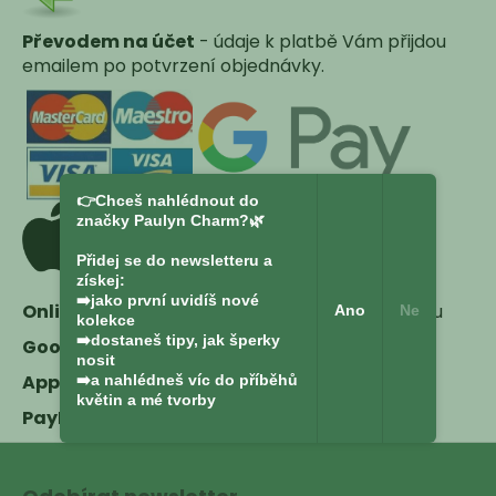
Převodem na účet
- údaje k platbě Vám přijdou
emailem po potvrzení objednávky.
👉Chceš nahlédnout do
značky Paulyn Charm?🌿
Přidej se do newsletteru a
získej:
➡️jako první uvidíš nové
Online kartou -
bezhotovostně platební kartou
Ano
Ne
kolekce
➡️dostaneš tipy, jak šperky
Google Pay
nosit
Apple Pay
➡️a nahlédneš víc do příběhů
květin a mé tvorby
PayPal
Z
á