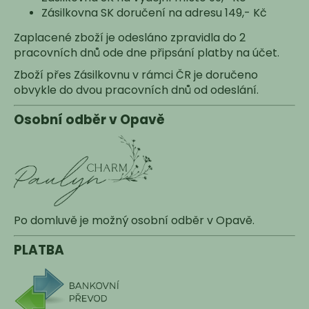
č
Zásilkovna SK doručení na adresu 149,- Kč
u
j
Zaplacené zboží je odesláno zpravidla do 2
e
pracovních dnů ode dne připsání platby na účet.
m
Zboží přes Zásilkovnu v rámci ČR je doručeno
e
obvykle do dvou pracovních dnů od odeslání.
Osobní odběr v Opavě
Po domluvě je možný osobní odběr v Opavě.
PLATBA