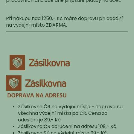
pracovních dnů ode dne připsání platby na účet.
a
j
Při nákupu nad 1250,- Kč máte dopravu při dodání
í
na výdejní místo ZDARMA.
t
?
HLEDAT
D
o
Zásilkovna ČR na výdejní místo - doprava na
p
všechna výdejní místa po ČR. Cena za
o
odeslání je 89,- Kč.
r
Zásilkovna ČR doručení na adresu 109,- Kč
u
Zásilkovna SK na výdejní místo 99,- Kč