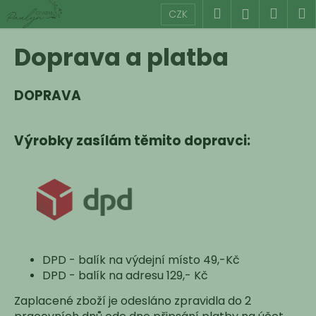
K
Přejít
Hledat
Náku
M
Přihlášen
CZK
na
o
obsah
Zpět
Zpět
košík
š
Doprava a platba
í
C
k
o
DOPRAVA
p
o
Výrobky zasílám těmito dopravci:
t
ř
e
b
u
j
e
DPD - balík na výdejní místo 49,-Kč
t
DPD - balík na adresu 129,- Kč
e
Zaplacené zboží je odesláno zpravidla do 2
n