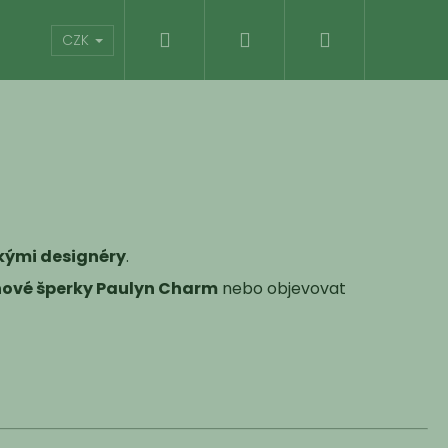
Hledat
Přihlášení
Nákupní
Kontakty
Hodnocení obchodu
CZK
košík
kými designéry
.
nové šperky Paulyn Charm
nebo objevovat