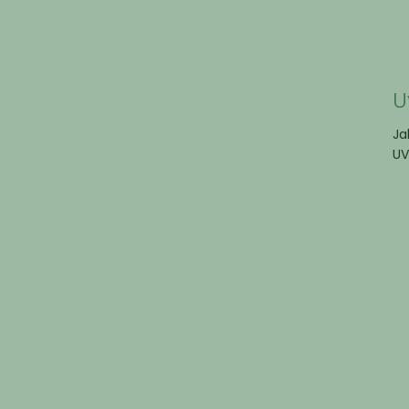
U
Ja
UV