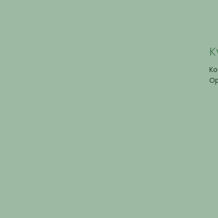
K
Ko
Op