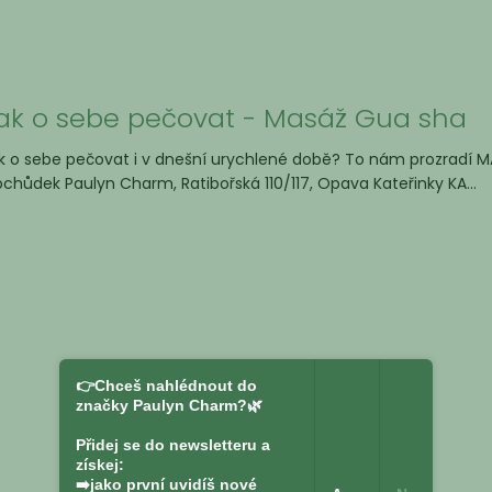
ak o sebe pečovat - Masáž Gua sha
k o sebe pečovat i v dnešní urychlené době? To nám prozradí MA
chůdek Paulyn Charm, Ratibořská 110/117, Opava Kateřinky KA...
👉Chceš nahlédnout do
značky Paulyn Charm?🌿
Přidej se do newsletteru a
získej:
➡️jako první uvidíš nové