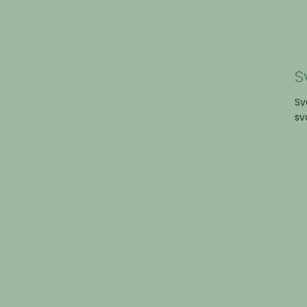
S
Sv
sv