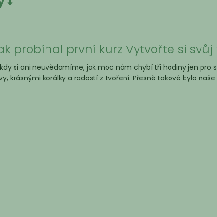
ky
⬇️
ak probíhal první kurz Vytvořte si svů
kdy si ani neuvědomíme, jak moc nám chybí tři hodiny jen pro se
vy, krásnými korálky a radostí z tvoření. Přesně takové bylo naše p