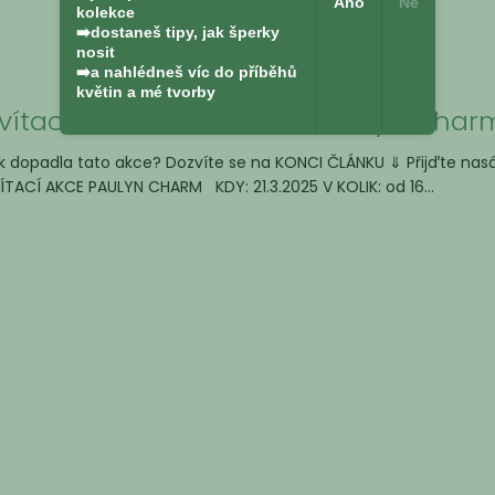
Ano
Ne
kolekce
➡️dostaneš tipy, jak šperky
nosit
➡️a nahlédneš víc do příběhů
květin a mé tvorby
vítací akce v obchůdku Paulyn Char
k dopadla tato akce? Dozvíte se na KONCI ČLÁNKU ⇓ Přijďte nasát
ÍTACÍ AKCE PAULYN CHARM KDY: 21.3.2025 V KOLIK: od 16...