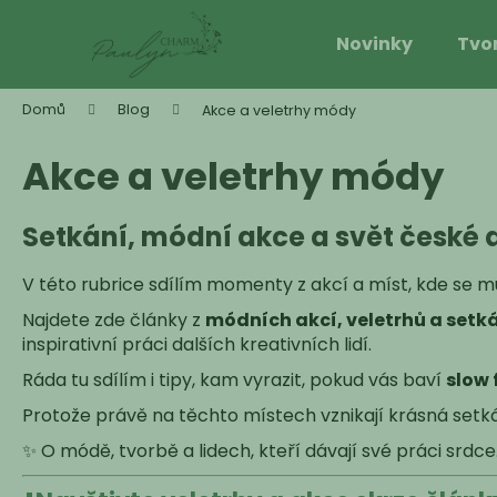
K
Přejít
na
o
Novinky
Tvo
obsah
Zpět
Zpět
š
do
do
í
Domů
Blog
Akce a veletrhy módy
k
obchodu
obchodu
Akce a veletrhy módy
Setkání, módní akce a svět české 
V této rubrice sdílím momenty z akcí a míst, kde se 
Najdete zde články z
módních akcí, veletrhů a setk
inspirativní práci dalších kreativních lidí.
Ráda tu sdílím i tipy, kam vyrazit, pokud vás baví
slow 
Protože právě na těchto místech vznikají krásná setká
✨ O módě, tvorbě a lidech, kteří dávají své práci srdce