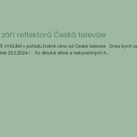
 záři reflektorů Česká televize
VÉ VYSÍLÁNÍ v pořadu Dobré ráno od České televize Dnes bych se s
tek 23.2.2024✨ Po dlouhé dřině a nekonečných h...