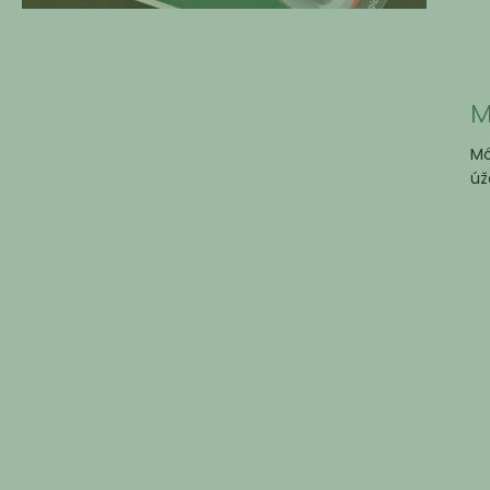
M
Mó
úž