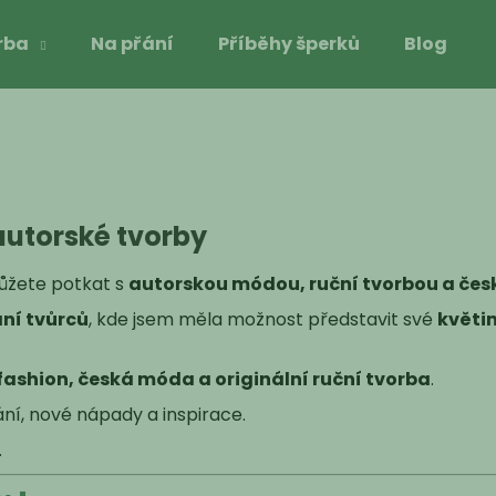
rba
Na přání
Příběhy šperků
Blog
Co potřebujete najít?
HLEDAT
autorské tvorby
můžete potkat s
autorskou módou, ruční tvorbou a čes
Doporučujeme
ání tvůrců
, kde jsem měla možnost představit své
květi
fashion, česká móda a originální ruční tvorba
.
ní, nové nápady a inspirace.
.