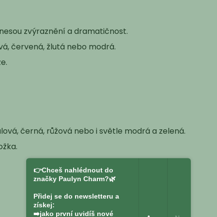
inesou zvýraznění a dramatičnost.
ová, červená, žlutá nebo modrá.
e.
alová, černá, růžová nebo i světle modrá a zelená.
ožka.
👉Chceš nahlédnout do
značky Paulyn Charm?🌿
Přidej se do newsletteru a
získej:
➡️jako první uvidíš nové