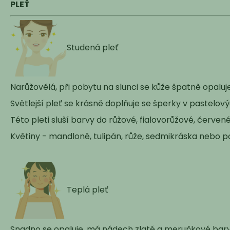
PLEŤ
Studená pleť
Narůžovělá, při pobytu na slunci se kůže špatně opaluje
Světlejší pleť se krásně doplňuje se šperky v pastelový
Této pleti sluší barvy do růžové, fialovorůžové, červen
Květiny - mandloně, tulipán, růže, sedmikráska nebo 
Teplá pleť
Snadno se opaluje, má nádech zlaté a meruňkové barv