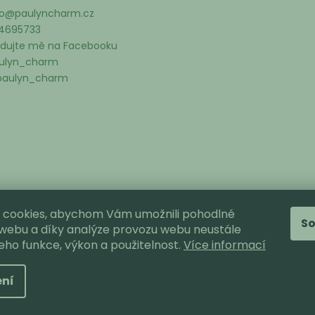
o
@
paulyncharm.cz
4695733
edujte mě na Facebooku
ulyn_charm
aulyn_charm
 cookies, abychom Vám umožnili pohodlné
S
 webu a díky analýze provozu webu neustále
jeho funkce, výkon a použitelnost.
Více informací
yhrazena.
ní