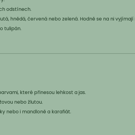
ch odstínech.
žlutá, hnědá, červená nebo zelená. Hodně se na ni vyjímají i
o tulipán.
arvami, které přinesou lehkost a jas.
nžovou nebo žlutou.
tky nebo i mandloně a karafiát.