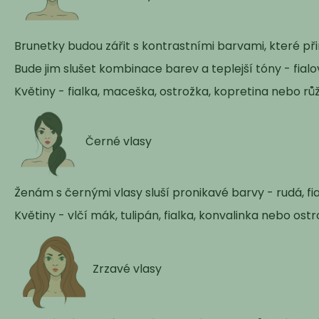
Brunetky budou zářit s kontrastními barvami, které př
Bude jim slušet kombinace barev a teplejší tóny - fial
Květiny - fialka, maceška, ostrožka, kopretina nebo růž
Černé vlasy
Ženám s černými vlasy sluší pronikavé barvy - rudá, fi
Květiny - vlčí mák, tulipán, fialka, konvalinka nebo ostr
Zrzavé vlasy