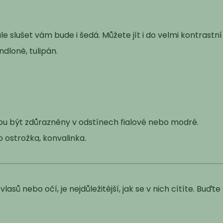
e slušet vám bude i šedá. Můžete jít i do velmi kontrastn
dloně, tulipán.
ou být zdůrazněny v odstínech fialové nebo modré.
o ostrožka, konvalinka.
 vlasů nebo očí, je nejdůležitější, jak se v nich cítíte. B