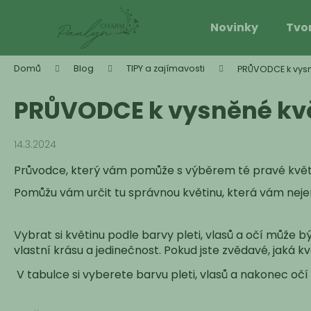
K
Přejít
na
o
Novinky
Tvo
obsah
Zpět
Zpět
š
do
do
í
Domů
Blog
TIPY a zajímavosti
PRŮVODCE k vys
k
obchodu
obchodu
PRŮVODCE k vysněné kv
14.3.2024
Průvodce, který vám pomůže s výběrem té pravé květi
Pomůžu vám určit tu správnou květinu, která vám nejen 
Vybrat si květinu podle barvy pleti, vlasů a očí může
vlastní krásu a jedinečnost. Pokud jste zvědavé, jaká 
V tabulce si vyberete barvu pleti, vlasů a nakonec očí