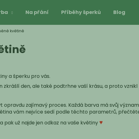
rba
Na přání
Příběhy šperků
Blog
něné květině
Co potřebujete najít?
ětině
HLEDAT
ny a šperku pro vás.
Doporučujeme
zkrášlí den, ale také podtrhne vaší krásu, a proto vznikl
 být opravdu zajímavý proces. Každá barva má svůj význa
květina vám nejvíce sedí podle těchto parametrů, přečtěte 
♥
 a pak už najde jen odkaz na vaše květiny