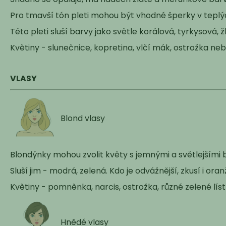
Pro tmavší tón pleti mohou být vhodné šperky v teplý
Této pleti sluší barvy jako světle korálová, tyrkysová, 
Květiny - slunečnice, kopretina, vlčí mák, ostrožka neb
VLASY
Blond vlasy
Blondýnky mohou zvolit květy s jemnými a světlejšími b
Sluší jim - modrá, zelená. Kdo je odvážnější, zkusí i ora
Květiny - pomněnka, narcis, ostrožka, různé zelené lís
Hnědé vlasy