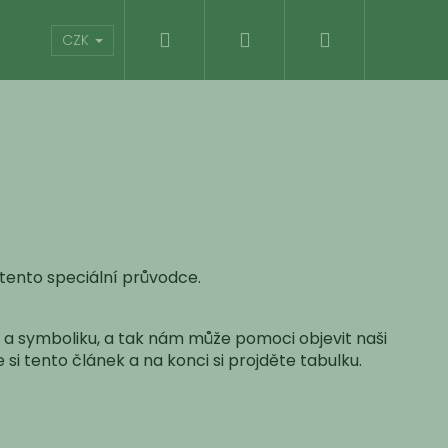
Hledat
Přihlášení
Nákupní
Kontakty
Hodnocení obchodu
CZK
košík
 tento speciální průvodce.
m a symboliku, a tak nám může pomoci objevit naši
si tento článek a na konci si projděte tabulku.