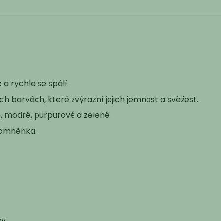
 a rychle se spálí.
ch barvách, které zvýrazní jejich jemnost a svěžest.
é, modré, purpurové a zelené.
pomněnka.
y.