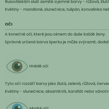
Rusovláskám sluší zemité a jemné barvy - růžová, žlut
Květiny - mandloně, slunečnice, tulipán, konvalinka ne
OČI
A konečně oči, které jsou oknem do duše každé ženy.
Správně určená barva šperku je může zvýraznit, dodat j
Hnědé oči
Tyto očí rozzáří barvy jako žlutá, zelená, růžová, čer
Květiny - slunečnice, aksamitník, karafiát nebo vánočn
Modré oči