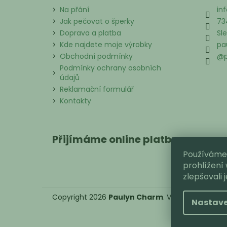
Na přání
inf
Jak pečovat o šperky
73
Doprava a platba
Sl
Kde najdete moje výrobky
pa
Obchodní podmínky
@p
Podmínky ochrany osobních
údajů
Reklamační formulář
Kontakty
Přijímáme online platby
Používáme
prohlížení
zlepšovali 
Copyright 2026
Paulyn Charm
. Všechna práva v
Nastave