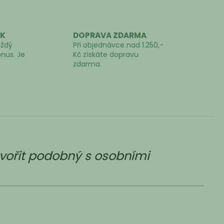
EK
DOPRAVA ZDARMA
aždý
Při objednávce nad 1.250,-
onus. Je
Kč získáte dopravu
zdarma.
tvořit podobný s osobními