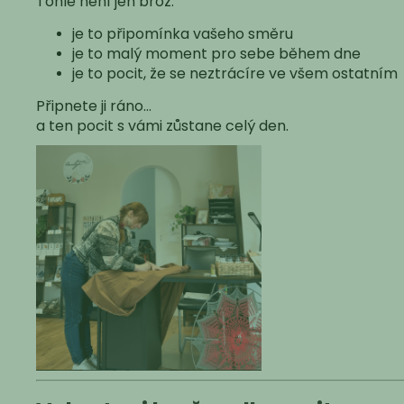
Tohle není jen brož.
je to připomínka vašeho směru
je to malý moment pro sebe během dne
je to pocit, že se neztrácíre ve všem ostatním
Připnete ji ráno…
a ten pocit s vámi zůstane celý den.