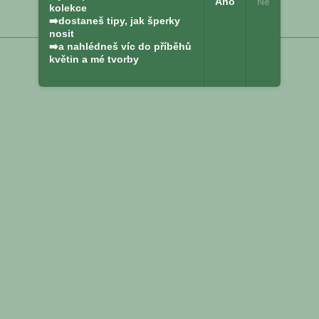
Ano
Ne
kolekce
➡️dostaneš tipy, jak šperky
nosit
➡️a nahlédneš víc do příběhů
květin a mé tvorby