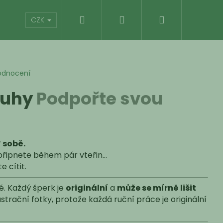
Hledat
Přihlášení
Nákupní
Kontakty
Hodnocení obchodu
CZK
košík
odnocení
ouhy
Podpořte svou
 sobě.
 připnete během pár vteřin…
e cítit.
é. Každý šperk je
originální
a
může se mírně lišit
trační fotky, protože každá ruční práce je originální