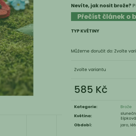
Nevíte, jak nosit brože?
Př
Přečíst článek o 
TYP KVĚTINY
Můžeme doručit do:
Zvolte var
Zvolte variantu
585 Kč
Měrná
cena:
Kategorie
:
Brože
slunečn
Květina
:
šípková
Období
:
jaro, lé