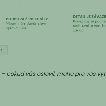
DETAIL JE ZÁVAZ
PODPORA ŽENSKÉ SÍLY
Podepisuji se pod k
Připomínám ženám, kým
steh. Kvalita není b
opravdu jsou.
základ.
ze
l – pokud vás oslovil, mohu pro vás vy