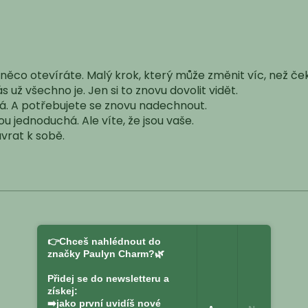
 něco otevíráte. Malý krok, který může změnit víc, než če
ás už všechno je.
Jen si to znovu dovolit vidět.
ná.
A potřebujete se znovu nadechnout.
sou jednoduchá.
Ale víte, že jsou vaše.
vrat k sobě.
👉Chceš nahlédnout do
značky Paulyn Charm?🌿
Přidej se do newsletteru a
získej:
➡️jako první uvidíš nové