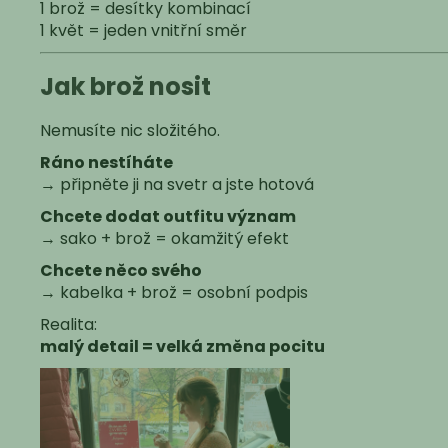
1 brož = desítky kombinací
1 květ = jeden vnitřní směr
Jak brož nosit
Nemusíte nic složitého.
Ráno nestíháte
→ připněte ji na svetr a jste hotová
Chcete dodat outfitu význam
→ sako + brož = okamžitý efekt
Chcete něco svého
→ kabelka + brož = osobní podpis
Realita:
malý detail = velká změna pocitu