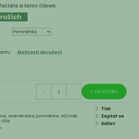
ečtěte si tento článek:
brožích
iantu
Možnosti doručení
DO KOŠÍKU
Tisk
ice, sedmikráska, pomněnka, vlčí mák,
Zeptat se
 růže
Sdílet
to