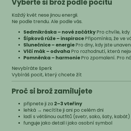
Vyberte si brož podle pocitu
Každý květ nese jinou energii.
Ne podle trendu. Ale podle vás.
Sedmikráska – nové začátky
Pro chvíle, kdy
Šípková růže – inspirace
Připomínka, že ve v
Slunečnice – energie
Pro dny, kdy jste unave
Vlčí mák – odvaha
Pro rozhodnutí, která nej
Pomněnka – harmonie
Pro zpomalení.
Pro ná
Nevybíráte šperk
Vybíráš pocit, který chcete žít
Proč si brož zamilujete
připnete ji za
2–3 vteřiny
lehká → necítíte ji ani po celém dni
ladí s většinou outfitů (svetr, sako, šaty, kabát)
funguje jako detail i jako osobní symbol