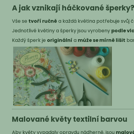
A jak vznikají háčkované šperky
Vše se
tvoří ručně
a každá květina potřebuje svůj ča
Jednotlivé květiny a šperky jsou vyrobeny
podle vl
Každý šperk je
originální
a
může se mírně lišit
bar
Malované květy textilní barvou
Aby květy vypadaly opravdu nádherně, jsou
malová