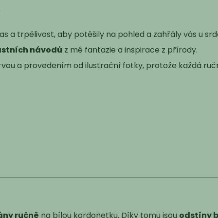
?
s a trpělivost, aby potěšily na pohled a zahřály vás u srd
astních návodů
z mé fantazie a inspirace z přírody.
vou a provedením od ilustrační fotky, protože každá ruční
ny ručně
na bílou kordonetku. Díky tomu jsou
odstíny b