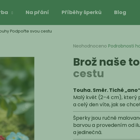
rba
Na přání
Příběhy šperků
Blog
touhy
Podpořte svou cestu
Co potřebujete najít?
Průměrné
Neohodnoceno
Podrobnosti h
hodnocení
Brož naše t
produktu
HLEDAT
je
cestu
0,0
z
5
Doporučujeme
hvězdiček.
Touha. Směr. Tiché „ano“
Malý květ (2–4 cm), který
a celý den víte, jak se chcet
Šperky jsou ručně malovan
barvou a provedením od ilus
a jedinečná.