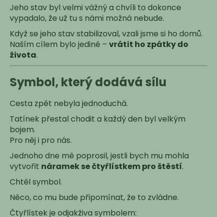
Jeho stav byl velmi vážný a chvíli to dokonce
a
vypadalo, že už tu s námi možná nebude.
j
Když se jeho stav stabilizoval, vzali jsme si ho domů.
í
Naším cílem bylo jediné –
vrátit ho zpátky do
t
života
.
?
Symbol, který dodává sílu
Cesta zpět nebyla jednoduchá.
HLEDAT
Tatínek přestal chodit a každý den byl velkým
bojem.
Pro něj i pro nás.
D
Jednoho dne mě poprosil, jestli bych mu mohla
o
vytvořit
náramek se čtyřlístkem pro štěstí
.
p
Chtěl symbol.
o
r
Něco, co mu bude připomínat, že to zvládne.
u
Čtyřlístek je odjakživa symbolem: