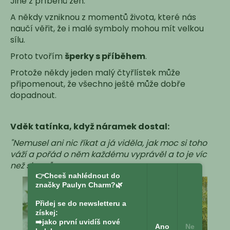
Jiné z příběhů žen.
A někdy vzniknou z momentů života, které nás
naučí věřit, že i malé symboly mohou mít velkou
sílu.
Proto tvořím
šperky s příběhem
.
Protože někdy jeden malý čtyřlístek může
připomenout, že všechno ještě může dobře
dopadnout.
Vděk tatínka, když náramek dostal:
"Nemusel ani nic říkat a já viděla, jak moc si toho
váží a pořád o něm každému vyprávěl a to je víc
než slova."
👉Chceš nahlédnout do
značky Paulyn Charm?🌿
Přidej se do newsletteru a
získej:
➡️jako první uvidíš nové
Ano
Ne