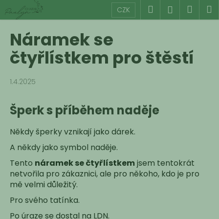
K
Přejít
Hledat
Náku
M
Přihlášen
CZK
na
o
obsah
Zpět
Zpět
košík
š
Náramek se
í
C
čtyřlístkem pro štěstí
k
o
p
1.4.2025
o
t
Šperk s příběhem naděje
ř
e
Někdy šperky vznikají jako dárek.
b
A někdy jako symbol naděje.
u
Tento
náramek se čtyřlístkem
jsem tentokrát
j
netvořila pro zákaznici, ale pro někoho, kdo je pro
e
mě velmi důležitý.
t
Pro svého tatínka.
e
Po úraze se dostal na LDN.
n