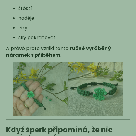
č
u
štěstí
j
naděje
e
m
víry
e
síly pokračovat
A právě proto vznikl tento
ručně vyráběný
náramek s příběhem
.
Když šperk připomíná, že nic