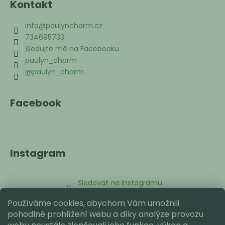
Kontakt
info
@
paulyncharm.cz
734695733
Sledujte mě na Facebooku
paulyn_charm
@paulyn_charm
Facebook
Instagram
Sledovat na Instagramu
Používáme cookies, abychom Vám umožnili
Přijímáme online platby
pohodlné prohlížení webu a díky analýze provozu