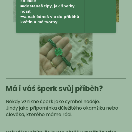
kolekce
➡️dostaneš tipy, jak šperky
nosit
➡️a nahlédneš víc do příběhů
květin a mé tvorby
Má i váš šperk svůj příběh?
Někdy vznikne šperk jako symbol naděje.
Jindy jako připomínka důležitého okamžiku nebo
člověka, kterého máme rádi.