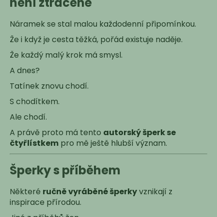
není ztracené
Náramek se stal malou každodenní připomínkou.
Že i když je cesta těžká, pořád existuje naděje.
Že každý malý krok má smysl.
A dnes?
Tatínek znovu chodí.
S chodítkem.
Ale chodí.
A právě proto má tento
autorský šperk se
čtyřlístkem
pro mě ještě hlubší význam.
Šperky s příběhem
Některé
ručně vyráběné šperky
vznikají z
inspirace přírodou.