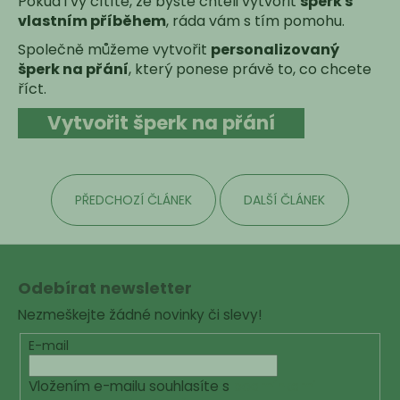
Pokud i vy cítíte, že byste chtěli vytvořit
šperk s
vlastním příběhem
, ráda vám s tím pomohu.
Společně můžeme vytvořit
personalizovaný
šperk na přání
, který ponese právě to, co chcete
říct.
Vytvořit šperk na přání
PŘEDCHOZÍ ČLÁNEK
DALŠÍ ČLÁNEK
Z
á
Odebírat newsletter
p
Nezmeškejte žádné novinky či slevy!
a
t
E-mail
í
Vložením e-mailu souhlasíte s
podmínkami