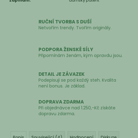
Zapínání
:
dámský patent
RUČNÍ TVORBA S DUŠÍ
Netvořím trendy. Tvořím originály.
PODPORA ŽENSKÉ SÍLY
Připomínám ženám, kým opravdu jsou.
DETAIL JE ZÁVAZEK
Podepisuji se pod každý steh. Kvalita
není bonus. Je základ.
DOPRAVA ZDARMA
Při objednávce nad 1.250,-Kč získáte
dopravu zdarma.
Popis
Související (4)
Hodnocení
Diskuze