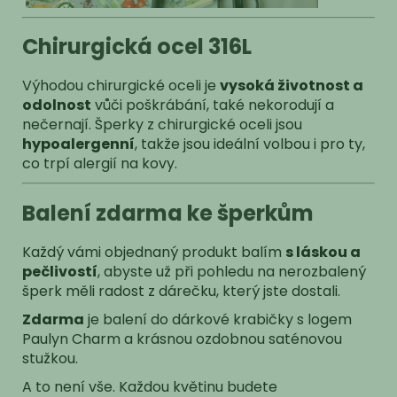
Chirurgická ocel 316L
Výhodou chirurgické oceli je
vysoká životnost a
odolnost
vůči poškrábání, také nekorodují a
nečernají. Šperky z chirurgické oceli jsou
hypoalergenní
, takže jsou ideální volbou i pro ty,
co trpí alergií na kovy.
Balení zdarma ke šperkům
Každý vámi objednaný produkt balím
s láskou a
pečlivostí
, abyste už při pohledu na nerozbalený
šperk měli radost z dárečku, který jste dostali.
Zdarma
je balení do dárkové krabičky s logem
Paulyn Charm a krásnou ozdobnou saténovou
stužkou.
A to není vše. Každou květinu budete