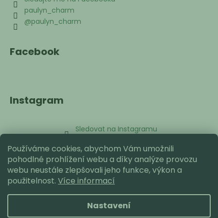
paulyn_charm
@paulyn_charm
Facebook
Instagram
Sledovat na Instagramu
Používáme cookies, abychom Vám umožnili
Přijímáme online platby
pohodlné prohlížení webu a díky analýze provozu
webu neustále zlepšovali jeho funkce, výkon a
použitelnost.
Více informací
Nastavení
Vytvořil Shoptet