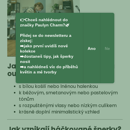
👉Chceš nahlédnout do
značky Paulyn Charm?🌿
Přidej se do newsletteru a
získej:
➡️jako první uvidíš nové
Ano
Ne
kolekce
➡️dostaneš tipy, jak šperky
nosit
Jak je kombinovat náušnice a
➡️a nahlédneš víc do příběhů
outfit
květin a mé tvorby
s bílou košilí nebo lněnou halenkou
k béžovým, smetanovým nebo pastelovým
tónům
s rozpuštěnými vlasy nebo nízkým culíkem
krásně doplní minimalistický vzhled
Jak vznikají háčkované šperky?