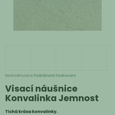
a
j
í
t
?
HLEDAT
Průměrné
Neohodnoceno
Podrobnosti hodnocení
hodnocení
D
Visací náušnice
produktu
o
je
p
Konvalinka Jemnost
0,0
o
z
r
5
u
hvězdiček.
Tichá krása konvalinky.