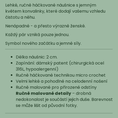
č
Lehké, ručně háčkované náušnice s jemným
u
květem konvalinky, které dodají vašemu vzhledu
j
čistotu a něhu.
e
m
Nenápadné - a přesto výrazně ženské.
e
Každý pár vzniká pouze jednou.
Symbol nového začátku a jemné síly.
Délka náušnic: 2 cm.
Zapínání: dámský patent (chirurgická ocel
316L, hypoalergenní)
Ručně háčkované technikou micro crochet
Velmi lehké a pohodlné na celodenní nošení
Ručně malované pro přirozené odstíny
Ručně malované detaily
– drobná
nedokonalost je součástí jejich duše. Barevnost
se může lišit od původní fotky.