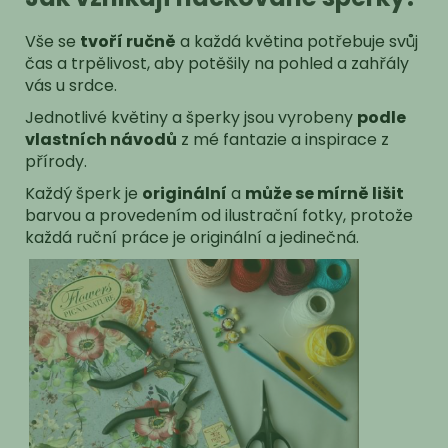
Vše se
tvoří ručně
a každá květina potřebuje svůj
čas a trpělivost, aby potěšily na pohled a zahřály
vás u srdce.
Jednotlivé květiny a šperky jsou vyrobeny
podle
vlastních návodů
z mé fantazie a inspirace z
přírody.
Každý šperk je
originální
a
může se mírně lišit
barvou a provedením od ilustrační fotky, protože
každá ruční práce je originální a jedinečná.