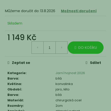
Můžeme doručit do:
13.8.2026
Možnosti doručení
Skladem
1 149 Kč
Měrná
DO KOŠÍKU
cena:
Zeptat se
Sdílet
Kategorie
:
Jarní hojnost 2026
Barva
:
bílá
Květina
:
konvalinka
Období
:
jaro, léto
Barva
:
bílá
Materiál
:
chirurgická ocel
Rozměry
:
2cm