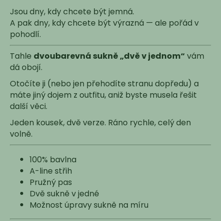
č
u
Jsou dny, kdy chcete být jemná.
j
A pak dny, kdy chcete být výrazná — ale pořád v
e
pohodlí.
m
e
Tahle
dvoubarevná sukně „dvě v jednom“
vám
dá obojí.
Otočíte ji (nebo jen přehodíte stranu dopředu) a
máte jiný dojem z outfitu, aniž byste musela řešit
další věci.
Jeden kousek, dvě verze. Ráno rychle, celý den
volně.
100% bavlna
A-line střih
Pružný pas
Dvě sukně v jedné
Možnost úpravy sukně na míru