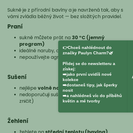
Sukně je z přírodní bavlny a je navržená tak, aby s
vámi zvládla běžný život — bez složitých pravidel.
Praní
sukně můžete prát na
30 °C (jemný
program)
👉Chceš nahlédnout do
ideálně naruby, aby se chránila látka
značky Paulyn Charm?🌿
nepoužívejte agresivní bělidla
Přidej se do newsletteru a
získej:
➡️jako první uvidíš nové
Sušení
kolekce
➡️dostaneš tipy, jak šperky
nejlépe
volně na vzduchu
nosit
nedoporučuji sušičku (sukně by se mohla
➡️a nahlédneš víc do příběhů
zničit)
květin a mé tvorby
Žehlení
žehlete na
střední teplotu (bavlna)