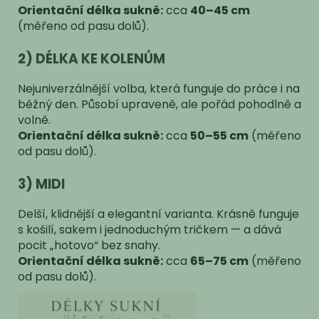
Orientační délka sukně:
cca
40–45 cm
(měřeno od pasu dolů).
2) DÉLKA KE KOLENŮM
Nejuniverzálnější volba, která funguje do práce i na
běžný den. Působí upraveně, ale pořád pohodlně a
volně.
Orientační délka sukně:
cca
50–55 cm
(měřeno
od pasu dolů)
.
3) MIDI
Delší, klidnější a elegantní varianta. Krásně funguje
s košilí, sakem i jednoduchým tričkem — a dává
pocit „hotovo“ bez snahy.
Orientační délka sukně:
cca
65–75 cm
(měřeno
od pasu dolů).