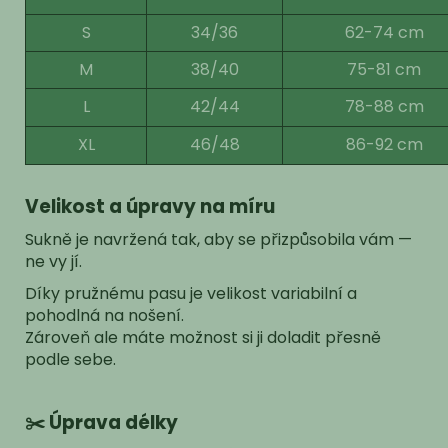
S
34/36
62-74 cm
M
38/40
75-81 cm
L
42/44
78-88 cm
XL
46/48
86-92 cm
Velikost a úpravy na míru
Sukně je navržená tak, aby se přizpůsobila vám —
ne vy jí.
Díky pružnému pasu je velikost variabilní a
pohodlná na nošení.
Zároveň ale máte možnost si ji doladit přesně
podle sebe.
✂️ Úprava délky