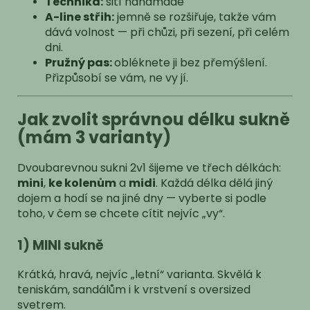
Technika:
šití handmade
A-line střih:
jemně se rozšiřuje, takže vám
dává volnost — při chůzi, při sezení, při celém
dni.
Pružný pas:
o
bléknete ji bez přemýšlení.
Přizpůsobí se vám, ne vy jí.
Jak zvolit správnou délku sukně
(mám 3 varianty)
Dvoubarevnou sukni 2v1 šijeme ve třech délkách:
mini
,
ke kolenům
a
midi
. Každá délka dělá jiný
dojem a hodí se na jiné dny — vyberte si podle
toho, v čem se chcete cítit nejvíc „vy“.
1) MINI sukně
Krátká, hravá, nejvíc „letní“ varianta. Skvělá k
teniskám, sandálům i k vrstvení s oversized
svetrem.