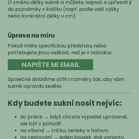
O změnu délky sukně si můžete napsat a
upřesnit ji
do poznámky v košíku (např. podle vaší výšky
nebo konkrétní délky v cm)
Úprava na míru
Pokud máte specifickou představu nebo
potřebujete jinou velikost, než je v nabídce:
NAPIŠTE MI EMAIL
Společně doladíme střih i rozměry tak, aby vám
sukně opravdu seděla
.
Kdy budete sukni nosit nejvíc:
do práce → když chcete vypadat upraveně,
ale být v pohodlí
na víkend → tričko, tenisky a hotovo
na cestování → jeden kousek, dvě varianty,