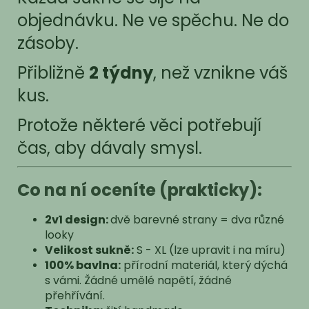
objednávku. Ne ve spěchu. Ne do
zásoby.
Přibližně
2 týdny
, než vznikne váš
kus.
Protože některé věci potřebují
čas, aby dávaly smysl.
Co na ní oceníte (prakticky):
2v1 design:
dvě barevné strany = dva různé
looky
Velikost sukně:
S - XL (lze upravit i na míru)
100% bavlna:
přírodní materiál, který dýchá
s vámi. Žádné umělé napětí, žádné
přehřívání.