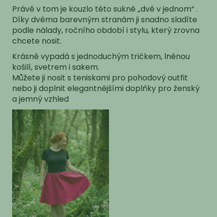
Právě v tom je kouzlo této sukně „dvě v jednom“ .
Díky dvěma barevným stranám ji snadno sladíte
podle nálady, ročního období i stylu, který zrovna
chcete nosit.
Krásně vypadá s jednoduchým tričkem, lněnou
košilí, svetrem i sakem.
Můžete ji nosit s teniskami pro pohodový outfit
nebo ji doplnit elegantnějšími doplňky pro ženský
a jemný vzhled