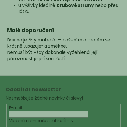
u výšivky ideálně
z rubové strany
nebo přes
látku
Malé doporučení
Bavlna je živý materiál — nošením a praním se
krásně „usazuje“ a změkne.
Nemusí být vždy dokonale vyžehlená, její
přirozenost je její součástí.
Z
á
Odebírat newsletter
p
Nezmeškejte žádné novinky či slevy!
a
t
E-mail
í
Vložením e-mailu souhlasíte s
podmínkami
ochrany osobních údajů