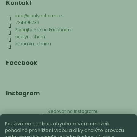
Kontakt
info
@
paulyncharm.cz
734695733
Sledujte mě na Facebooku
paulyn_charm
@paulyn_charm
Facebook
Instagram
Sledovat na Instagramu
Používáme cookies, abychom Vám umožnili
Přijímáme online platby
pohodlné prohlížení webu a díky analýze provozu