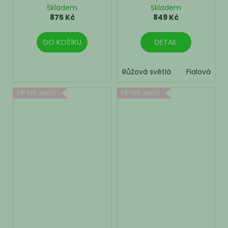
uších
Skladem
Skladem
875 Kč
849 Kč
DO KOŠÍKU
DETAIL
Růžová světlá
Fialová
TIP NA JARO
TIP NA JARO