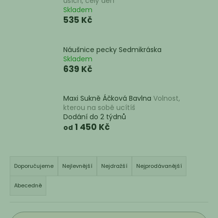
uších, celý den
a
Skladem
535 Kč
j
í
t
Náušnice pecky Sedmikráska
Skladem
?
639 Kč
Maxi Sukně Áčková Bavlna
Volnost,
kterou na sobě ucítíš
HLEDAT
Dodání do 2 týdnů
1 450 Kč
od
Ř
D
o
a
Doporučujeme
Nejlevnější
Nejdražší
Nejprodávanější
p
z
o
Abecedně
e
r
n
u