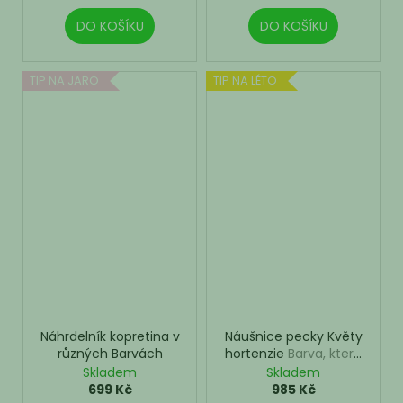
DO KOŠÍKU
DO KOŠÍKU
TIP NA JARO
TIP NA LÉTO
Náhrdelník kopretina v
Náušnice pecky Květy
různých Barvách
hortenzie
Barva, která
nese váš význam
Skladem
Skladem
699 Kč
985 Kč