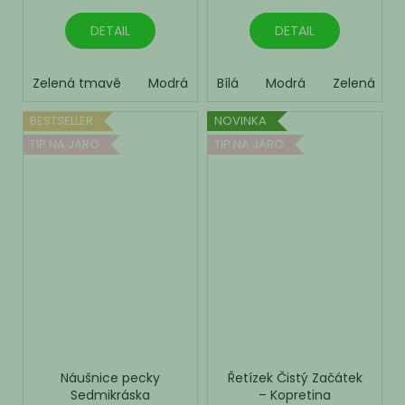
DETAIL
DETAIL
Zelená tmavě
Modrá
Žlutá
Bílá
Modrá
Růžová
Zelená
BESTSELLER
NOVINKA
TIP NA JARO
TIP NA JARO
Náušnice pecky
Řetízek Čistý Začátek
Sedmikráska
– Kopretina