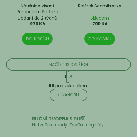
Náušnice visací
Řetízek Sedmikráska
Pampeliška
Protože
každá z nás občas
Dodání do 2 týdnů
Skladem
touží pustit přání do
975 Kč
799 Kč
větru.
DO KOŠÍKU
DO KOŠÍKU
NAČÍST 12 DALŠÍCH
S
1
8
t
O
r
89
položek celkem
v
á
NAHORU
l
n
k
á
o
d
v
a
RUČNÍ TVORBA S DUŠÍ
á
c
Netvořím trendy. Tvořím originály.
n
í
í
p