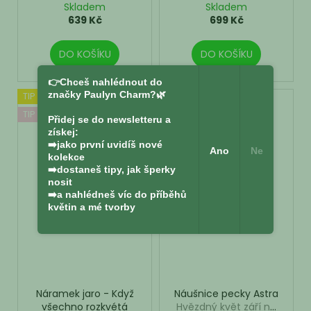
Skladem
Skladem
639 Kč
699 Kč
DO KOŠÍKU
DO KOŠÍKU
👉Chceš nahlédnout do
značky Paulyn Charm?🌿
TIP NA LÉTO
ZÁŘÍ
TIP NA JARO
Přidej se do newsletteru a
získej:
➡️jako první uvidíš nové
Ano
Ne
kolekce
➡️dostaneš tipy, jak šperky
nosit
➡️a nahlédneš víc do příběhů
květin a mé tvorby
Náramek jaro - Když
Náušnice pecky Astra
všechno rozkvétá
Hvězdný květ září na