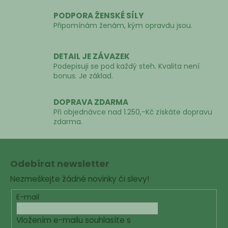
r
PODPORA ŽENSKÉ SÍLY
v
Připomínám ženám, kým opravdu jsou.
k
y
v
DETAIL JE ZÁVAZEK
ý
Podepisuji se pod každý steh. Kvalita není
p
bonus. Je základ.
i
s
DOPRAVA ZDARMA
u
Při objednávce nad 1.250,-Kč získáte dopravu
zdarma.
Z
á
Odebírat newsletter
p
Nezmeškejte žádné novinky či slevy!
a
t
E-mail
í
Vložením e-mailu souhlasíte s
podmínkami