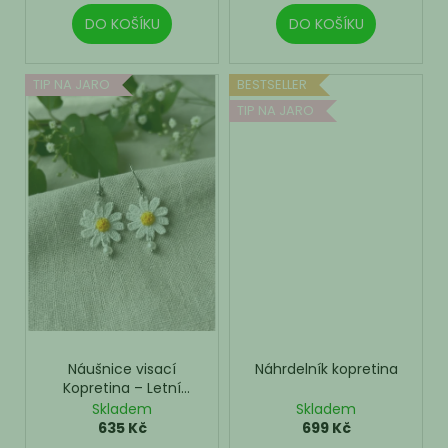
DO KOŠÍKU
DO KOŠÍKU
TIP NA JARO
BESTSELLER
TIP NA JARO
Náušnice visací
Náhrdelník kopretina
Kopretina – Letní
Louka
Skladem
Skladem
635 Kč
699 Kč