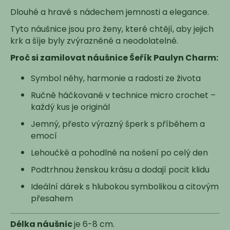
č
u
Dlouhé a hravé s nádechem jemnosti a elegance.
j
Tyto náušnice jsou pro ženy, které chtějí, aby jejich
e
krk a šíje byly zvýrazněné a neodolatelné.
m
e
Proč si zamilovat náušnice Šeřík Paulyn Charm:
Symbol něhy, harmonie a radosti ze života
Ručně háčkované v technice micro crochet –
každý kus je originál
Jemný, přesto výrazný šperk s příběhem a
emocí
Lehoučké a pohodlné na nošení po celý den
Podtrhnou ženskou krásu a dodají pocit klidu
Ideální dárek s hlubokou symbolikou a citovým
přesahem
Délka náušnic
je 6-8 cm.