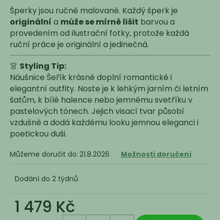
Šperky jsou ručně malované. Každý šperk je
originální
a
může se mírně lišit
barvou a
provedením od ilustrační fotky, protože každá
ruční práce je originální a jedinečná.
👗
Styling Tip:
Náušnice Šeřík krásně doplní romantické i
elegantní outfity. Noste je k lehkým jarním či letním
šatům, k bílé halence nebo jemnému svetříku v
pastelových tónech. Jejich visací tvar působí
vzdušně a dodá každému looku jemnou eleganci i
poetickou duši.
Můžeme doručit do:
21.8.2026
Možnosti doručení
Dodání do 2 týdnů
1 479 Kč
Měrná