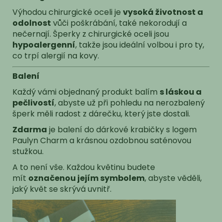
Výhodou chirurgické oceli je
vysoká životnost a
odolnost
vůči poškrábání, také nekorodují a
nečernají. Šperky z chirurgické oceli jsou
hypoalergenní
, takže jsou ideální volbou i pro ty,
co trpí alergií na kovy.
Balení
Každý vámi objednaný produkt balím
s láskou a
pečlivostí
, abyste už při pohledu na nerozbalený
šperk měli radost z dárečku, který jste dostali.
Zdarma
je balení do dárkové krabičky s logem
Paulyn Charm a krásnou ozdobnou saténovou
stužkou.
A to není vše. Každou květinu budete
mít
označenou jejím symbolem
, abyste věděli,
jaký květ se skrývá uvnitř.