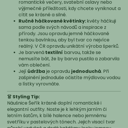
romantické večery, svatební oslavy nebo
výjimečné příležitosti, kdy chcete vyniknout a
cítit se krásné a silné.
Ručně háčkované květinky:
květy háčkuji
sama podle svých návodů a inspirace z
přírody. Jsou opravdu jemně háčkované
tenkou bavlnkou, aby byl tvar co nejvíce
reálný. V ČR opravdu unikátní výroba šperků.
Je barvená
textilní
barvou, takže se
nemusíte bát, že by barva pustila a zabarvila
vám oblečení.
Její
údržba
je opravdu
jednoduchá
. Při
zašpinění jednoduše očistíte mýdlovou vodou
a lístky vyrovnáte.
👗 Styling Tip:
Náušnice Šeřík krásně doplní romantické i
elegantní outfity. Noste je k lehkým jarním či
letním šatům, k bílé halence nebo jemnému
svetříku v pastelových tónech. Jejich visací tvar