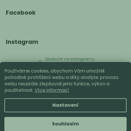
Facebook
Instagram
Sledovat na Instagramu
Používáme cookies, abychom Vám umožnili
Přijímáme online platby
pohodlné prohlížení webu a díky analýze provozu
webu neustále zlepšovali jeho funkce, výkon a
použitelnost.
Více informací
Nastavení
Vytvořil Shoptet
Copyright 2026
Paulyn Charm
. Všechna práva
Souhlasím
vyhrazena.