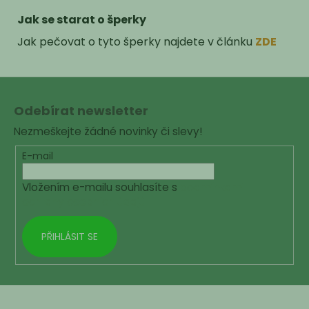
Jak se starat o šperky
Jak pečovat o tyto šperky najdete v článku
ZDE
Z
á
Odebírat newsletter
p
Nezmeškejte žádné novinky či slevy!
a
t
E-mail
í
Vložením e-mailu souhlasíte s
podmínkami
ochrany osobních údajů
PŘIHLÁSIT SE