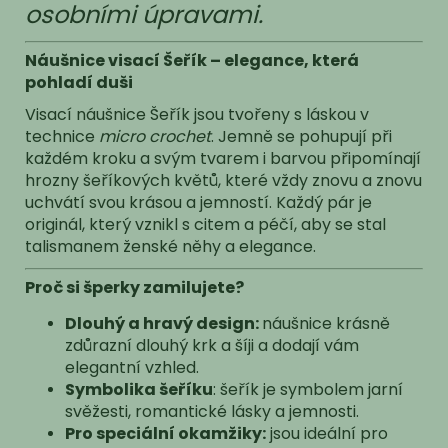
osobními úpravami.
Náušnice visací Šeřík – elegance, která
pohladí duši
Visací náušnice Šeřík jsou tvořeny s láskou v
technice
micro crochet
. Jemně se pohupují při
každém kroku a svým tvarem i barvou připomínají
hrozny šeříkových květů, které vždy znovu a znovu
uchvátí svou krásou a jemností. Každý pár je
originál, který vznikl s citem a péčí, aby se stal
talismanem ženské něhy a elegance.
Proč si šperky zamilujete?
Dlouhý a hravý design:
náušnice krásně
zdůrazní dlouhý krk a šíji a dodají vám
elegantní vzhled.
Symbolika šeříku
: šeřík je symbolem jarní
svěžesti, romantické lásky a jemnosti.
Pro speciální okamžiky:
jsou ideální pro