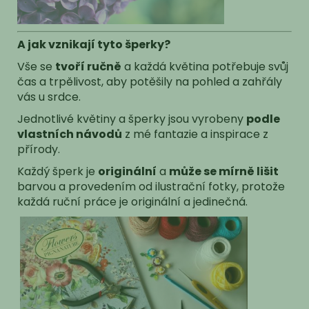
A jak vznikají tyto šperky?
Vše se
tvoří ručně
a každá květina potřebuje svůj
čas a trpělivost, aby potěšily na pohled a zahřály
vás u srdce.
Jednotlivé květiny a šperky jsou vyrobeny
podle
vlastních návodů
z mé fantazie a inspirace z
přírody.
Každý šperk je
originální
a
může se mírně lišit
barvou a provedením od ilustrační fotky, protože
každá ruční práce je originální a jedinečná.