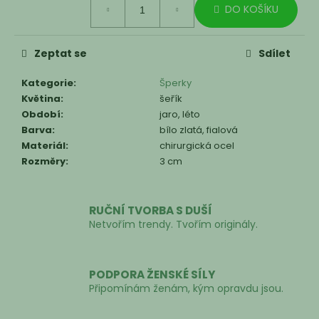
DO KOŠÍKU
cena:
Zeptat se
Sdílet
Kategorie
:
Šperky
Květina
:
šeřík
Období
:
jaro, léto
Barva
:
bílo zlatá, fialová
Materiál
:
chirurgická ocel
Rozměry
:
3 cm
RUČNÍ TVORBA S DUŠÍ
Netvořím trendy. Tvořím originály.
PODPORA ŽENSKÉ SÍLY
Připomínám ženám, kým opravdu jsou.