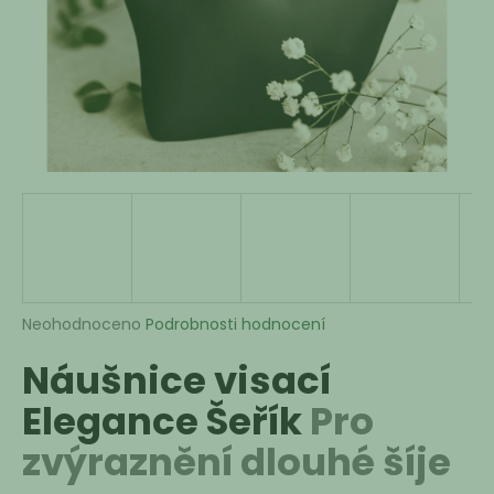
a
j
í
t
?
HLEDAT
Průměrné
Neohodnoceno
Podrobnosti hodnocení
hodnocení
D
Náušnice visací
produktu
o
je
p
Elegance Šeřík
Pro
0,0
o
z
r
zvýraznění dlouhé šíje
5
u
hvězdiček.