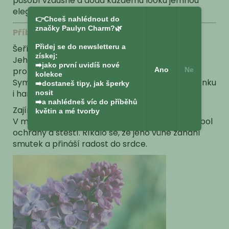
působí vzdušně a dodá každému looku jemnou
eleganci i poetickou duši.
👉Chceš nahlédnout do
značky Paulyn Charm?🌿
Příběh šeříku
Přidej se do newsletteru a
Šeřík je květinou, která v sobě nese něhu i sílu.
získej:
Jeho vůně připomíná jaro, čas nových začátků,
➡️jako první uvidíš nové
Ano
Ne
probouzející se lásky a radosti ze života.
kolekce
Symbolizuje čistotu, první lásku, něžnou vzpomínku
➡️dostaneš tipy, jak šperky
i harmonii, která uklidňuje mysl a otevírá srdce.
nosit
➡️a nahlédneš víc do příběhů
Zajímavost o šeříku:
květin a mé tvorby
V minulosti se šeřík vysazoval u domů jako symbol
ochrany a štěstí. Říkalo se, že jeho vůně zahání
smutek a přináší radost do srdce.