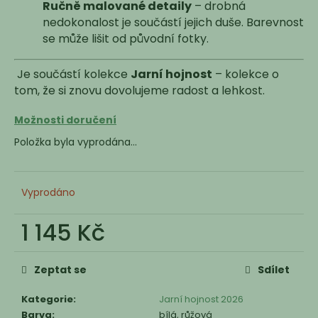
Ručně malované detaily
– drobná
nedokonalost je součástí jejich duše. Barevnost
se může lišit od původní fotky.
Je součástí kolekce
Jarní hojnost
– kolekce o
tom, že si znovu dovolujeme radost a lehkost.
Možnosti doručení
Položka byla vyprodána…
Vyprodáno
1 145 Kč
Měrná
cena:
Zeptat se
Sdílet
Kategorie
:
Jarní hojnost 2026
Barva
:
bílá, růžová