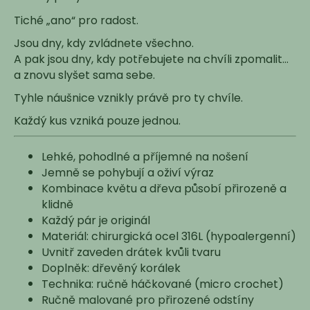
č
u
Tiché „ano“ pro radost.
j
Jsou dny, kdy zvládnete všechno.
e
A pak jsou dny, kdy potřebujete na chvíli zpomalit…
m
a znovu slyšet sama sebe.
e
Tyhle náušnice vznikly právě pro ty chvíle.
Každý kus vzniká pouze jednou.
Lehké, pohodlné a příjemné na nošení
Jemně se pohybují a oživí výraz
Kombinace květu a dřeva působí přirozeně a
klidně
Každý pár je originál
Materiál: chirurgická ocel 316L (hypoalergenní)
Uvnitř zaveden drátek kvůli tvaru
Doplněk: dřevěný korálek
Technika: ručně háčkované (micro crochet)
Ručně malované pro přirozené odstíny