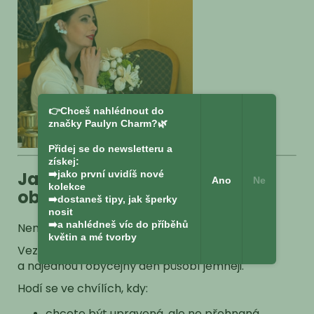
👉Chceš nahlédnout do
značky Paulyn Charm?🌿
Přidej se do newsletteru a
získej:
Jak kombinovat náušnice a
➡️jako první uvidíš nové
Ano
Ne
kolekce
oblečení
➡️dostaneš tipy, jak šperky
nosit
➡️a nahlédneš víc do příběhů
Nemusíte nad nimi přemýšlet.
květin a mé tvorby
Vezmete si je ráno —
a najednou i obyčejný den působí jemněji.
Hodí se ve chvílích, kdy:
chcete být upravená, ale ne přehnaná