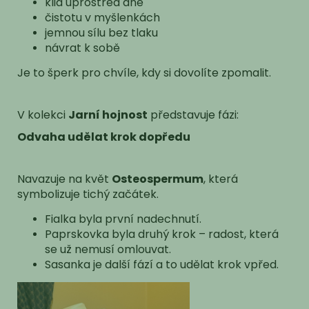
klid uprostřed dne
čistotu v myšlenkách
jemnou sílu bez tlaku
návrat k sobě
Je to šperk pro chvíle, kdy si dovolíte zpomalit.
V kolekci
Jarní hojnost
představuje fázi:
Odvaha udělat krok dopředu
Navazuje na květ
Osteospermum
, která
symbolizuje tichý začátek.
Fialka byla první nadechnutí.
Paprskovka byla druhý krok – radost, která
se už nemusí omlouvat.
Sasanka je další fází a to udělat krok vpřed.