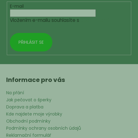
t
E-mail
í
Vložením e-mailu souhlasíte s
podmínkami
ochrany osobních údajů
PŘIHLÁSIT SE
Informace pro vás
Na přání
Jak pečovat o šperky
Doprava a platba
Kde najdete moje výrobky
Obchodní podmínky
Podmínky ochrany osobních údajů
Reklamační formulář