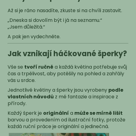
Až si je ráno nasadíte, zkuste si na chvíli zastavit.
„Dneska si dovolím být i já na seznamu.“
„Jsem důležitá.“
A pak jen vydechněte.
Jak vznikají háčkované šperky?
Vše se
tvoří ručně
a každá květina potřebuje svůj
čas a trpělivost, aby potěšily na pohled a zahřály
vás u srdce.
Jednotlivé květiny a šperky jsou vyrobeny
podle
vlastních návodů
z mé fantazie a inspirace z
přírody.
Každý šperk je
originální
a
může se mírně lišit
barvou a provedením od ilustrační fotky, protože
každá ruční práce je originální a jedinečná.