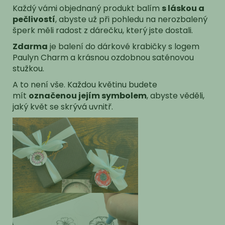
Každý vámi objednaný produkt balím
s láskou a
pečlivostí
, abyste už při pohledu na nerozbalený
šperk měli radost z dárečku, který jste dostali.
Zdarma
je balení do dárkové krabičky s logem
Paulyn Charm a krásnou ozdobnou saténovou
stužkou.
A to není vše. Každou květinu budete
mít
označenou jejím symbolem
, abyste věděli,
jaký květ se skrývá uvnitř.