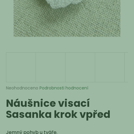
a
j
í
t
?
HLEDAT
Průměrné
Neohodnoceno
Podrobnosti hodnocení
hodnocení
D
Náušnice visací
produktu
o
je
p
Sasanka krok vpřed
0,0
o
z
r
5
u
hvězdiček.
Jemný pohyb u tváře.