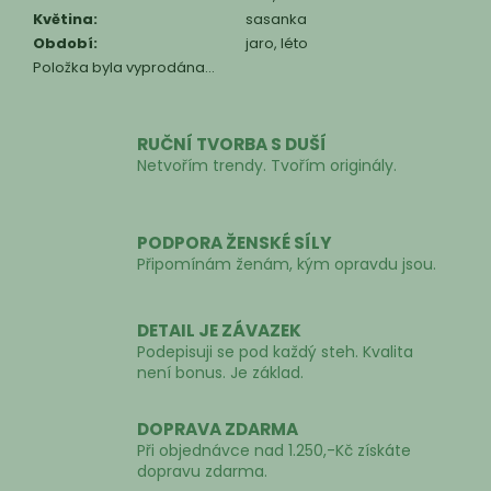
Květina
:
sasanka
Období
:
jaro, léto
Položka byla vyprodána…
RUČNÍ TVORBA S DUŠÍ
Netvořím trendy. Tvořím originály.
PODPORA ŽENSKÉ SÍLY
Připomínám ženám, kým opravdu jsou.
DETAIL JE ZÁVAZEK
Podepisuji se pod každý steh. Kvalita
není bonus. Je základ.
DOPRAVA ZDARMA
Při objednávce nad 1.250,-Kč získáte
dopravu zdarma.