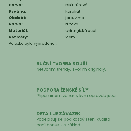
Barva
:
bílá, růžová
Květina
:
karafiát
Období
:
jaro, zima
Barva
:
růžová
Materiál
:
chirurgická ocel
Rozměry
:
2 cm
Položka byla vyprodána…
RUČNÍ TVORBA S DUŠÍ
Netvořím trendy. Tvořím originály.
PODPORA ŽENSKÉ SÍLY
Připomínám ženám, kým opravdu jsou.
DETAIL JE ZÁVAZEK
Podepisuji se pod každý steh. Kvalita
není bonus. Je základ.