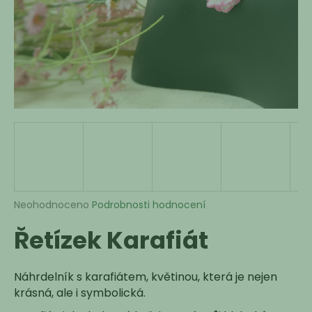
a
j
í
t
?
HLEDAT
Průměrné
Neohodnoceno
Podrobnosti hodnocení
hodnocení
D
Řetízek Karafiát
produktu
o
je
p
0,0
o
z
Náhrdelník s karafiátem, květinou, která je nejen
r
5
krásná, ale i symbolická.
u
hvězdiček.