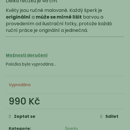
Délka řetízku je 46 cm.
Květy jsou ručně malované. Každý šperk je
originální
a
může se mírně lišit
barvou a
provedením od ilustrační fotky, protože každá
ruční práce je originální a jedinečná.
Možnosti doručení
Položka byla vyprodána…
Vyprodáno
990 Kč
Měrná
cena:
Zeptat se
Sdílet
Kategorie
:
Šperky