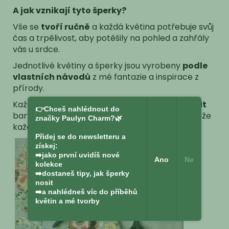
A jak vznikají tyto šperky?
Vše se
tvoří ručně
a každá květina potřebuje svůj
čas a trpělivost, aby potěšily na pohled a zahřály
vás u srdce.
Jednotlivé květiny a šperky jsou vyrobeny
podle
vlastních návodů
z mé fantazie a inspirace z
přírody.
Každý šperk je
originální
a
může se mírně lišit
👉Chceš nahlédnout do
barvou a provedením od ilustrační fotky, protože
značky Paulyn Charm?🌿
každá ruční práce je originální a jedinečná.
Přidej se do newsletteru a
získej:
➡️jako první uvidíš nové
Ano
Ne
kolekce
➡️dostaneš tipy, jak šperky
nosit
➡️a nahlédneš víc do příběhů
květin a mé tvorby