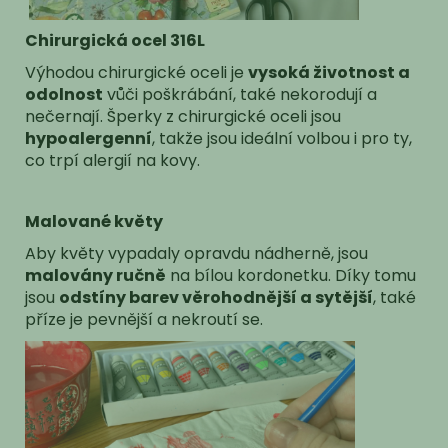
Chirurgická ocel 316L
Výhodou chirurgické oceli je
vysoká životnost a
odolnost
vůči poškrábání, také nekorodují a
nečernají. Šperky z chirurgické oceli jsou
hypoalergenní
, takže jsou ideální volbou i pro ty,
co trpí alergií na kovy.
Malované květy
Aby květy vypadaly opravdu nádherně, jsou
malovány ručně
na bílou kordonetku. Díky tomu
jsou
odstíny barev věrohodnější a sytější
, také
příze je pevnější a nekroutí se.