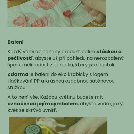
Balení
Každý vámi objednaný produkt balím
s láskou a
pečlivostí
, abyste už při pohledu na nerozbalený
šperk měli radost z dárečku, který jste dostali.
Zdarma
je balení do eko krabičky s logem
Háčkování PP a krásnou ozdobnou saténovou
stužkou.
A to není vše. Každou květinu budete mít
označenou jejím symbolem
, abyste věděli, jaký
květ se skrývá uvnitř.