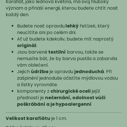
č
Karafiát, jako lednová květina, má svůj hluboký
u
význam a přináší energii, kterou budete chtít nosit
j
každý den.
e
m
Budete nosit opravdu
lehký
řetízek, který
e
neucítíte ani po celém dni.
Ať už budete kdekoliv, budete mít naprostý
originál
.
Jsou barvené
textilní
barvou, takže se
nemusíte bát, že by barva pustila a zabarvila
vám oblečení.
Jejich
údržba
je opravdu
jednoduchá
. Při
zašpinění jednoduše očistíte mýdlovou vodou
a lístky vyrovnáte.
komponenty z
chirurgické oceli
jejíž
předností je
nečernání, odolnost vůči
poškrábání a je hypoalergenní
Velikost karafiátu
je 1 cm.