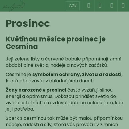
K
Přejít
Hledat
Náku
M
Přihlášen
CZK
na
o
obsah
Zpět
Zpět
košík
š
Prosinec
í
C
k
Květinou měsíce prosinec je
o
Cesmína
p
o
Její zelené listy a červené bobule připomínají zimní
t
období plné světla, naděje a nových začátků.
ř
Cesmína je
symbolem ochrany, života a radosti
,
e
která přetrvává i v chladnějších dnech.
b
u
Ženy narozené v prosinci
často vyzařují silnou
energii a optimismus. Dokážou přinášet světlo do
j
života ostatních a rozdávat dobrou náladu tam, kde
e
je jí potřeba.
t
Šperk s cesmínou tak může být malou připomínkou
e
naděje, radosti a síly, která vás provází i v zimních
n