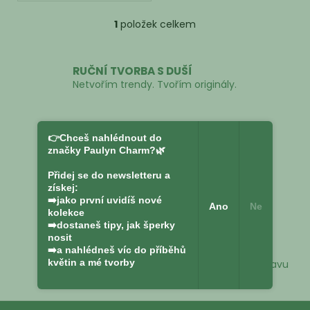
1
položek celkem
O
v
l
RUČNÍ TVORBA S DUŠÍ
á
Netvořím trendy. Tvořím originály.
d
a
c
PODPORA ŽENSKÉ SÍLY
í
👉Chceš nahlédnout do
Připomínám ženám, kým opravdu jsou.
p
značky Paulyn Charm?🌿
r
Přidej se do newsletteru a
v
DETAIL JE ZÁVAZEK
získej:
k
➡️jako první uvidíš nové
Podepisuji se pod každý steh. Kvalita není
Ano
Ne
y
kolekce
bonus. Je základ.
➡️dostaneš tipy, jak šperky
v
nosit
ý
DOPRAVA ZDARMA
➡️a nahlédneš víc do příběhů
p
květin a mé tvorby
Při objednávce nad 1.250,-Kč získáte dopravu
i
zdarma.
s
u
Z