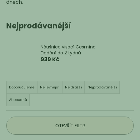
dnech.
a
j
í
Nejprodávanější
t
?
Náušnice visací Cesmína
Dodání do 2 týdnů
939 Kč
HLEDAT
Ř
a
Doporučujeme
Nejlevnější
Nejdražší
Nejprodávanější
z
D
Abecedně
e
o
n
p
í
o
OTEVŘÍT FILTR
r
p
u
r