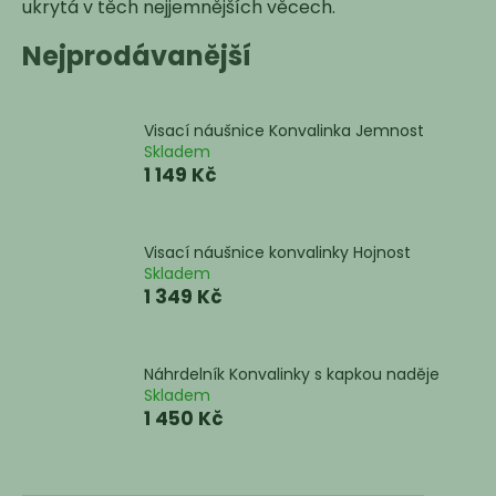
ukrytá v těch nejjemnějších věcech.
a
Nejprodávanější
j
í
t
Visací náušnice Konvalinka Jemnost
?
Skladem
1 149 Kč
Visací náušnice konvalinky Hojnost
HLEDAT
Skladem
1 349 Kč
D
o
Náhrdelník Konvalinky s kapkou naděje
Skladem
p
1 450 Kč
o
r
u
Ř