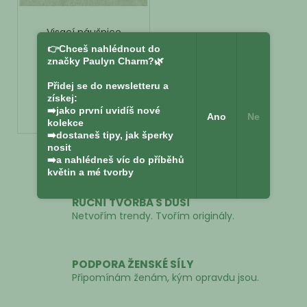
Visací náušnice
konvalinky Hojnost
👉Chceš nahlédnout do
Skladem
značky Paulyn Charm?🌿
1 349 Kč
Přidej se do newsletteru a
získej:
DO KOŠÍKU
➡️jako první uvidíš nové
Ano
Ne
kolekce
➡️dostaneš tipy, jak šperky
nosit
3
položek celkem
O
➡️a nahlédneš víc do příběhů
květin a mé tvorby
v
l
RUČNÍ TVORBA S DUŠÍ
á
Netvořím trendy. Tvořím originály.
d
a
c
PODPORA ŽENSKÉ SÍLY
í
Připomínám ženám, kým opravdu jsou.
p
r