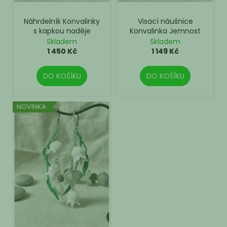
k
t
Náhrdelník Konvalinky
Visací náušnice
ů
s kapkou naděje
Konvalinka Jemnost
Skladem
Skladem
1 450 Kč
1 149 Kč
DO KOŠÍKU
DO KOŠÍKU
NOVINKA