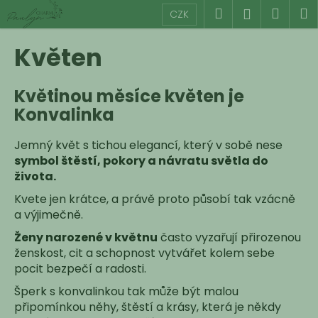
K
Přejít
Hledat
Náku
M
Přihlášen
CZK
na
o
obsah
Zpět
Zpět
košík
š
Květen
í
C
k
Květinou měsíce květen je
o
Konvalinka
p
o
Jemný květ s tichou elegancí, který v sobě nese
t
symbol štěstí, pokory a návratu světla do
ř
života.
e
Kvete jen krátce, a právě proto působí tak vzácně
b
a výjimečně.
u
Ženy narozené v květnu
často vyzařují přirozenou
j
ženskost, cit a schopnost vytvářet kolem sebe
e
pocit bezpečí a radosti.
t
Šperk s konvalinkou tak může být malou
e
připomínkou něhy, štěstí a krásy, která je někdy
n