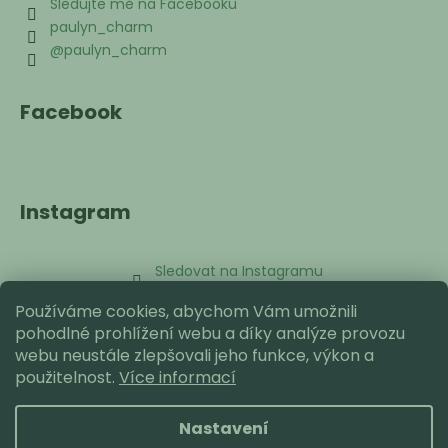
Sledujte mě na Facebooku
paulyn_charm
@paulyn_charm
Facebook
Instagram
Sledovat na Instagramu
Používáme cookies, abychom Vám umožnili
Přijímáme online platby
pohodlné prohlížení webu a díky analýze provozu
webu neustále zlepšovali jeho funkce, výkon a
použitelnost.
Více informací
Nastavení
Vytvořil Shoptet