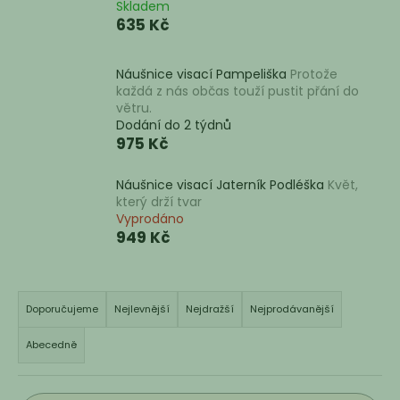
Skladem
a
635 Kč
j
í
Náušnice visací Pampeliška
Protože
t
každá z nás občas touží pustit přání do
větru.
?
Dodání do 2 týdnů
975 Kč
Náušnice visací Jaterník Podléška
Květ,
který drží tvar
HLEDAT
Vyprodáno
949 Kč
D
Ř
o
a
Doporučujeme
Nejlevnější
Nejdražší
Nejprodávanější
p
z
o
Abecedně
e
r
n
u