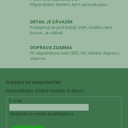
v
Připomínám ženám, kým opravdu jsou.
k
y
v
DETAIL JE ZÁVAZEK
ý
Podepisuji se pod každý steh. Kvalita není
p
bonus. Je základ.
i
s
DOPRAVA ZDARMA
u
Při objednávce nad 1.250,-Kč získáte dopravu
zdarma.
Z
á
Odebírat newsletter
p
Nezmeškejte žádné novinky či slevy!
a
t
E-mail
í
Vložením e-mailu souhlasíte s
podmínkami
ochrany osobních údajů