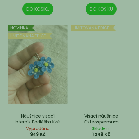
DO KOŠÍKU
DO KOŠÍKU
NOVINKA
LIMITOVANÁ EDICE
LIMITOVANÁ EDICE
Náušnice visací
Visací náušnice
Jaterník Podléška
Květ,
Osteospermum
který drží tvar
dámský patent
Vyprodáno
Skladem
949 Kč
1 249 Kč