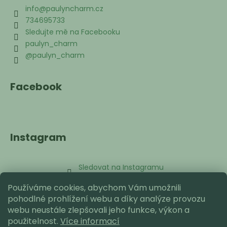
info
@
paulyncharm.cz
734695733
Sledujte mě na Facebooku
paulyn_charm
@paulyn_charm
Facebook
Instagram
Sledovat na Instagramu
Používáme cookies, abychom Vám umožnili
Přijímáme online platby
pohodlné prohlížení webu a díky analýze provozu
webu neustále zlepšovali jeho funkce, výkon a
použitelnost.
Více informací