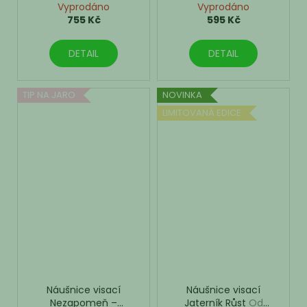
Vyprodáno
Vyprodáno
755 Kč
595 Kč
DETAIL
DETAIL
TIP NA JARO
NOVINKA
LIMITOVANÁ EDICE
Náušnice visací
Náušnice visací
Nezapomeň –
Jaterník Růst
Od