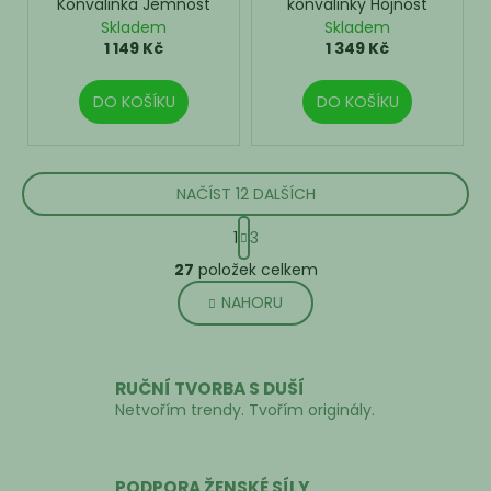
Konvalinka Jemnost
konvalinky Hojnost
Skladem
Skladem
1 149 Kč
1 349 Kč
DO KOŠÍKU
DO KOŠÍKU
NAČÍST 12 DALŠÍCH
S
1
3
t
O
r
27
položek celkem
v
á
NAHORU
l
n
k
á
o
d
v
a
RUČNÍ TVORBA S DUŠÍ
á
c
Netvořím trendy. Tvořím originály.
n
í
í
p
r
PODPORA ŽENSKÉ SÍLY