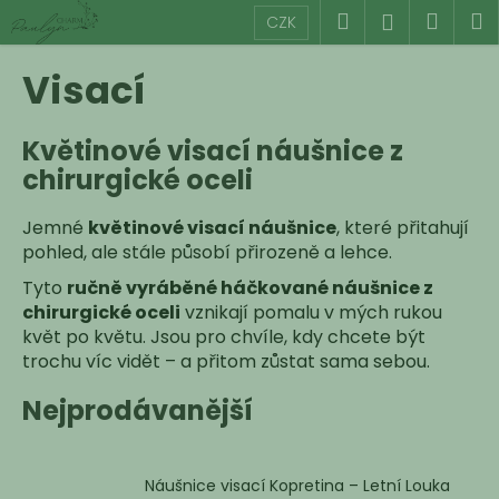
K
Přejít
Hledat
Náku
M
Přihlášen
CZK
na
o
obsah
Zpět
Zpět
košík
š
Visací
í
C
k
Květinové visací náušnice z
o
chirurgické oceli
p
o
Jemné
květinové visací náušnice
, které přitahují
t
pohled, ale stále působí přirozeně a lehce.
ř
Tyto
ručně vyráběné háčkované náušnice z
e
chirurgické oceli
vznikají pomalu v mých rukou
b
květ po květu. Jsou pro chvíle, kdy chcete být
u
trochu víc vidět – a přitom zůstat sama sebou.
j
Nejprodávanější
e
t
e
Náušnice visací Kopretina – Letní Louka
n