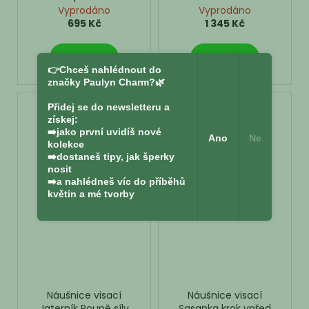
Pomněnka
poupěte k rozkvětu.
Vyprodáno
Vyprodáno
695 Kč
1 345 Kč
DETAIL
DETAIL
👉Chceš nahlédnout do
značky Paulyn Charm?🌿
NOVINKA
Přidej se do newsletteru a
získej:
➡️jako první uvidíš nové
Ano
Ne
kolekce
➡️dostaneš tipy, jak šperky
nosit
➡️a nahlédneš víc do příběhů
květin a mé tvorby
Náušnice visací
Náušnice visací
Jaterník Poupě síly
Sasanka krok vpřed