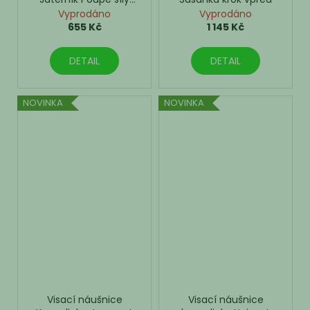
Stabilita, která se učí
Vyprodáno
Vyprodáno
rozkvétat.
655 Kč
1 145 Kč
DETAIL
DETAIL
NOVINKA
NOVINKA
Visací náušnice
Visací náušnice